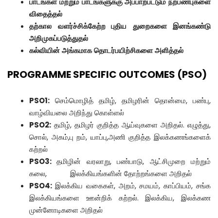
பாடங்கள்
மற்றும்
பாடங்களுக்கு
அப்பாற்பட்டும்
நற்பண்புகளை
விதைத்தல்
தற்கால
வளர்ச்சிக்கேற்ற
புதிய
துறைகளை
இனங்கண்டு
அறிமுகப்படுத்துதல்
கல்வியின்
அங்கமாக
தொடர்பயிற்சிகளை
அளித்தல்
PROGRAMME SPECIFIC OUTCOMES (PSO)
PSO1:
செம்மொழித் தமிழ், தமிழரின் தொன்மை, பண்பு,
வாழ்வியலை அறிந்து கொள்ளல்
PSO2:
தமிழ், தமிழர் குறித்த ஆய்வுகளை அறிதல். எழுத்து,
சொல், அகம்,பு றம், யாப்பு,அணி குறித்த இலக்கணங்களைக்
கற்றல்
PSO3:
தமிழின் வரலாறு, பண்பாடு, ஆட்சிமுறை மற்றும்
கலை, இலக்கியங்களின் தோற்றங்களை அறிதல்
PSO4:
இலக்கிய வகைகள், அறம், சமயம், காப்பியம், சங்க
இலக்கியங்களை ஊன்றிக் கற்றல். இலக்கிய, இலக்கண
முன்னோடிகளை அறிதல்