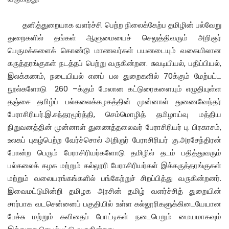
தனித்துறையாக வளர்ச்சி பெற்ற நிலைக்கேற்ப தமிழின் பல்வேறு
துறைகளில் தங்கள் ஆளுமையைச் செலுத்திவரும் அறிஞர்
பெருமக்களைக் கொண்டு மாணவர்கள் பயனடையும் வகையிலான
கருத்தரங்குகள் நடத்தப் பெற்று வருகின்றன. சுவடியியல், பதிப்பியல்,
இலக்கணம், நடையியல் எனப் பல துறைகளில் 70க்கும் மேற்பட்ட
நூல்களோடு 260 –க்கும் மேலான கட்டுரைகளையும் எழுதியுள்ள
தஞ்சை தமிழ்ப் பல்கலைக்கழகத்தின் முன்னாள் துணைவேந்தர்
பேராசிரியர்.இ.சுந்தரமூர்த்தி, செம்மொழித் தமிழாய்வு மத்திய
நிறுவனத்தின் முன்னாள் துணைத்தலைவர் பேராசிரியர் பு. பிரகாசம்,
உலகப் புகழ்பெற்ற வேர்ச்சொல் அறிஞர் பேராசிரியர் கு.அரசேந்திரன்
போன்ற பெரும் பேராசிரியர்களோடு தமிழில் தடம் பதித்துவரும்
பல்கலைக் கழக மற்றும் கல்லூரி பேராசிரியர்கள் இக்கருத்தரங்குகள்
மற்றும் வலையரங்கங்களில் பங்கேற்றுச் சிறப்பித்து வருகின்றனர்.
இவைமட்டுமின்றி தமிழக அரசின் தமிழ் வளர்ச்சித் துறையின்
சார்பாக வடசென்னைப் பகுதியில் உள்ள கல்லூரிகளுக்கிடையேயான
பேச்சு மற்றும் கவிதைப் போட்டிகள் நடைபெறும் மையமாகவும்