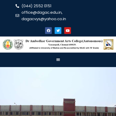
(044) 2552 0151
office@dagac.edu.in,
dagacvys@yahoo.co.in