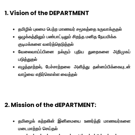
1. Vision of the DEPARTMENT
தமிழில்
புலமை
பெற்ற
மாணவர்
சமூகத்தை
உருவாக்குதல்
ஒழுக்கத்திலும்
பண்பாட்டிலும்
சிறந்த
மனித
நேயமிக்க
குடிமக்களை
வளர்த்தெடுத்தல்
வேலைவாய்ப்பினை
நல்கும்
புதிய
துறைகளை
அறிமுகப்
படுத்துதல்
எழுத்தாற்றல்
,
பேச்சாற்றலை
அளித்து
தன்னம்பிக்கையுடன்
வாழ்வை
எதிர்கொள்ள வைத்தல்
2. Mission of the dEPARTMENT:
தமிழைக்
கற்றலின்
இனிமையை
உணர்த்தி
மாணவர்களை
மடைமாற்றம்
செய்தல்